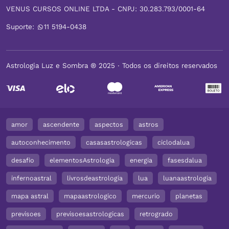
VENUS CURSOS ONLINE LTDA - CNPJ: 30.283.793/0001-64
Suporte:
11 5194-0438
Astrologia Luz e Sombra ® 2025 ∙ Todos os direitos reservados
amor
ascendente
aspectos
astros
autoconhecimento
casasastrologicas
ciclodalua
desafio
elementosAstrologia
energia
fasesdalua
infernoastral
livrosdeastrologia
lua
luanaastrologia
mapa astral
mapaastrologico
mercurio
planetas
previsoes
previsoesastrologicas
retrogrado