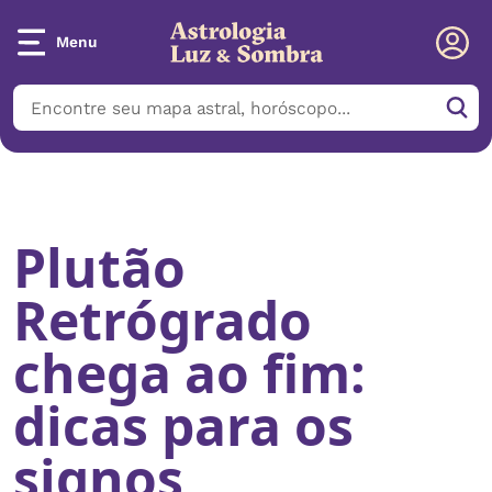
Menu
Início
/
Notícias
/
Plutão Retrógrado chega ao fim: dicas para os
signos
Plutão
Retrógrado
chega ao fim:
dicas para os
signos