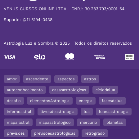
VENUS CURSOS ONLINE LTDA - CNPJ: 30.283.793/0001-64
Suporte:
11 5194-0438
Astrologia Luz e Sombra ® 2025 ∙ Todos os direitos reservados
amor
ascendente
aspectos
astros
autoconhecimento
casasastrologicas
ciclodalua
desafio
elementosAstrologia
energia
fasesdalua
infernoastral
livrosdeastrologia
lua
luanaastrologia
mapa astral
mapaastrologico
mercurio
planetas
previsoes
previsoesastrologicas
retrogrado