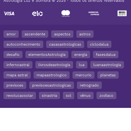
Astrologia Luz e Sombra ® 2025 ∙ Todos os direitos reservados
amor
ascendente
aspectos
astros
autoconhecimento
casasastrologicas
ciclodalua
desafio
elementosAstrologia
energia
fasesdalua
infernoastral
livrosdeastrologia
lua
luanaastrologia
mapa astral
mapaastrologico
mercurio
planetas
previsoes
previsoesastrologicas
retrogrado
revolucaosolar
sinastria
sol
vênus
zodiaco