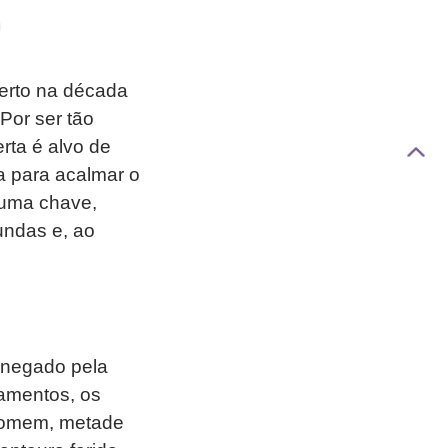
erto na década
Por ser tão
rta é alvo de
a para acalmar o
 uma chave,
undas e, ao
Renegado pela
namentos, os
 homem, metade