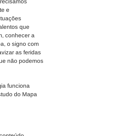
precisamos
te e
ituações
alentos que
m, conhecer a
a, o signo com
vizar as feridas
que não podemos
ia funciona
studo do Mapa
 conteúdo