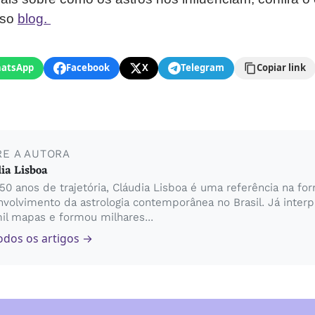
sso
blog.
atsApp
Facebook
X
Telegram
Copiar link
RE A AUTORA
ia Lisboa
0 anos de trajetória, Cláudia Lisboa é uma referência na fo
volvimento da astrologia contemporânea no Brasil. Já inter
il mapas e formou milhares...
odos os artigos →