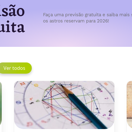
isão
Faça uma previsão gratuita e saiba mais 
uita
os astros reservam para 2026!
Ver todos