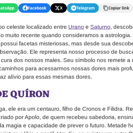
atsApp
Facebook
X
Telegram
Copiar link
o celeste localizado entre
Urano
e
Saturno
, descob
o muito recente quando consideramos a astrologia. 
 possui facetas misteriosas, mas desde sua descobe
observação. Ele representa nosso processo de busc
 a cura dos nossos males. Seu símbolo nos remete a
 caminhos para acessarmos nossas dores mais prof
az alívio para essas mesmas dores.
DE QUÍRON
ga, ele era um centauro, filho de Cronos e Filidra. 
criado por Apolo, de quem recebeu sabedoria, ensi
a magia e capacidade de prever o futuro. Metade