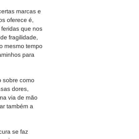
certas marcas e
s oferece é,
 feridas que nos
e fragilidade,
 ao mesmo tempo
caminhos para
to sobre como
sas dores,
uma via de mão
tar também a
cura se faz