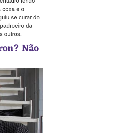
entauro ferido
a coxa e o
uiu se curar do
padroeiro da
s outros.
íron? Não