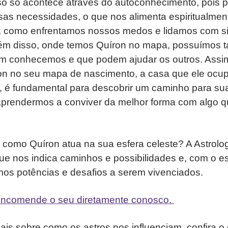
sso só acontece através do autoconhecimento, pois 
sas necessidades, o que nos alimenta espiritualmen
e, como enfrentamos nossos medos e lidamos com s
lém disso, onde temos Quíron no mapa, possuímos t
m conhecemos e que podem ajudar os outros. Assi
on no seu mapa de nascimento, a casa que ele ocup
, é fundamental para descobrir um caminho para sua
prendermos a conviver da melhor forma com algo 
como Quíron atua na sua esfera celeste? A Astrolog
 nos indica caminhos e possibilidades e, com o e
mos potências e desafios a serem vivenciados.
ncomende o seu diretamente conosco.
is sobre como os astros nos influenciam, confira o