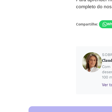
completo do no
Compartilhe:
Wh
SOB
Claud
Com 5
desen
100 m
Ver t