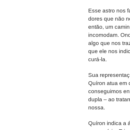
Esse astro nos f
dores que não n
então, um camin
incomodam. Onde
algo que nos tr
que ele nos ind
curá-la.
Sua representaç
Quíron atua em 
conseguimos ent
dupla – ao trata
nossa.
Quíron indica a 