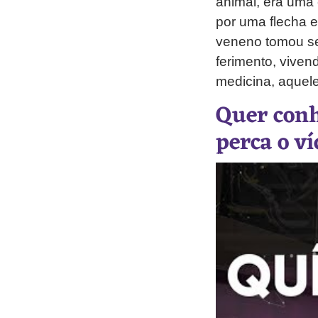
animal, era uma c
por uma flecha e
veneno tomou se
ferimento, vive
medicina, aquele
Quer con
perca o v