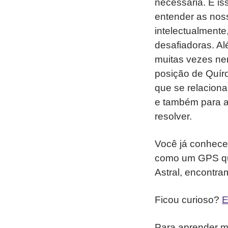
necessária. E i
entender as nos
intelectualment
desafiadoras. A
muitas vezes ne
posição de Quír
que se relaciona
e também para a
resolver.
Você já conhece 
como um GPS que
Astral, encontra
Ficou curioso?
E
Para aprender ma