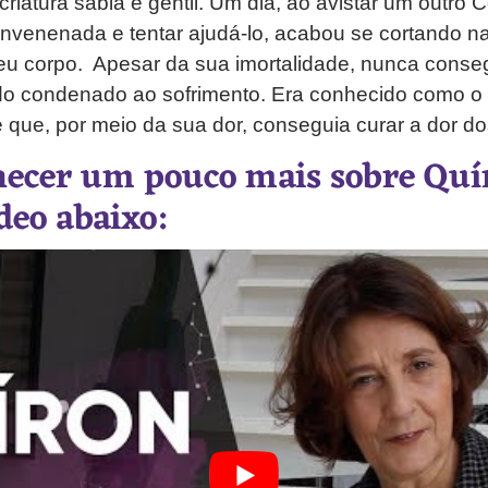
riatura sábia e gentil. Um dia, ao avistar um outro C
nvenenada e tentar ajudá-lo, acabou se cortando n
u corpo. Apesar da sua imortalidade, nunca conseg
ndo condenado ao sofrimento. Era conhecido como o 
 que, por meio da sua dor, conseguia curar a dor do
hecer um pouco mais sobre Qu
ídeo abaixo: