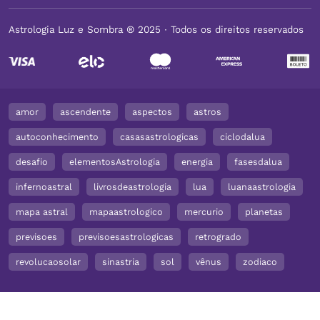
Astrologia Luz e Sombra ® 2025 ∙ Todos os direitos reservados
amor
ascendente
aspectos
astros
autoconhecimento
casasastrologicas
ciclodalua
desafio
elementosAstrologia
energia
fasesdalua
infernoastral
livrosdeastrologia
lua
luanaastrologia
mapa astral
mapaastrologico
mercurio
planetas
previsoes
previsoesastrologicas
retrogrado
revolucaosolar
sinastria
sol
vênus
zodiaco