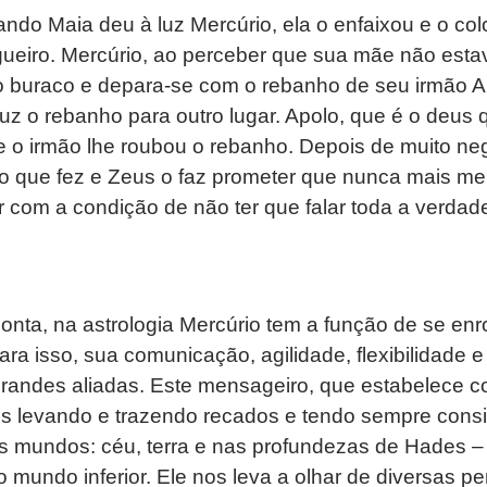
ando Maia deu à luz Mercúrio, ela o enfaixou e o c
ueiro. Mercúrio, ao perceber que sua mãe não estav
do buraco e depara-se com o rebanho de seu irmão A
duz o rebanho para outro lugar. Apolo, que é o deus 
e o irmão lhe roubou o rebanho. Depois de muito ne
o que fez e Zeus o faz prometer que nunca mais men
r com a condição de não ter que falar toda a verdad
nta, na astrologia Mercúrio tem a função de se enro
ra isso, sua comunicação, agilidade, flexibilidade e
randes aliadas. Este mensageiro, que estabelece co
 levando e trazendo recados e tendo sempre consi
rês mundos: céu, terra e nas profundezas de Hades 
 mundo inferior. Ele nos leva a olhar de diversas pe