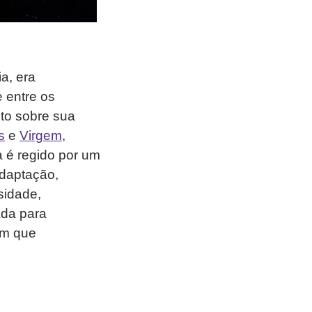
ia, era
 entre os
ito sobre sua
s
e
Virgem
,
 é regido por um
adaptação,
osidade,
ada para
em que