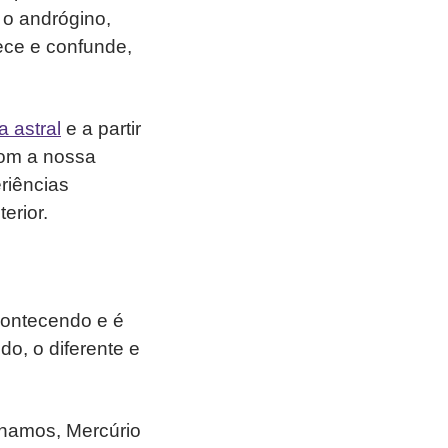
o andrógino,
ece e confunde,
 astral
e a partir
com a nossa
riências
terior.
ontecendo e é
o, o diferente e
cinamos, Mercúrio