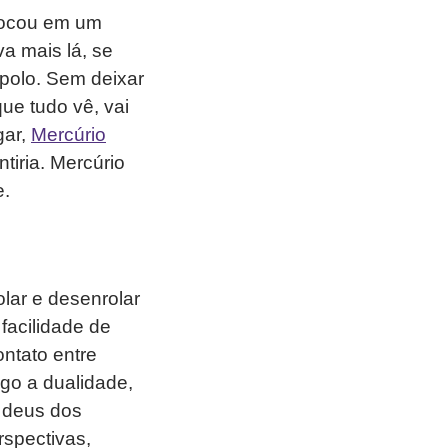
olocou em um
a mais lá, se
polo. Sem deixar
que tudo vê, vai
gar,
Mercúrio
tiria. Mercúrio
e.
lar e desenrolar
 facilidade de
ntato entre
go a dualidade,
– deus dos
rspectivas,