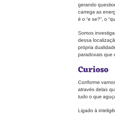
gerando questio
carrega as energ
é o “e se?”, o “
Somos investiga
dessa localizaç
própria dualidad
paradoxais que c
Curioso
Conforme vamos 
através delas qu
tudo o que aguç
Ligado à intelig