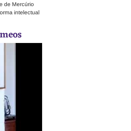
te de Mercúrio
orma intelectual
êmeos