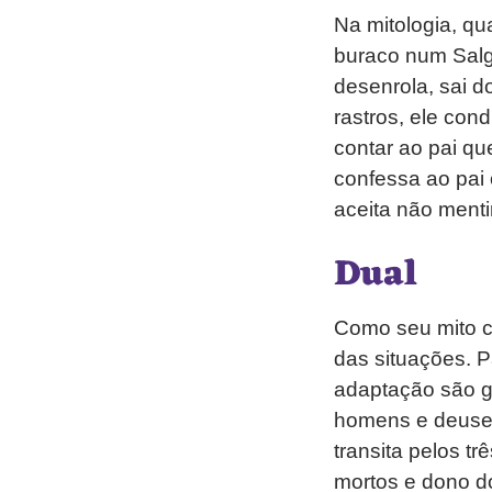
Na mitologia, qu
buraco num Salg
desenrola, sai 
rastros, ele con
contar ao pai qu
confessa ao pai 
aceita não menti
Dual
Como seu mito co
das situações. Pa
adaptação são g
homens e deuses
transita pelos t
mortos e dono do