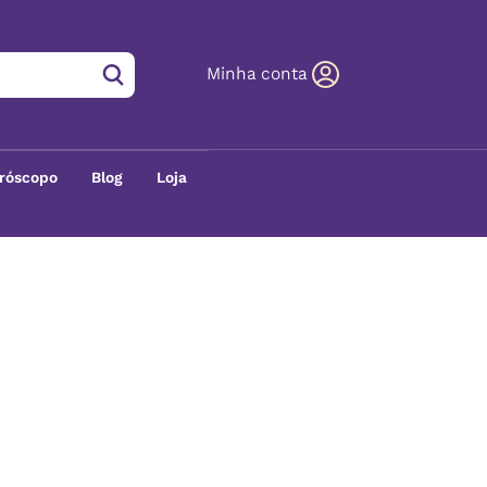
Minha conta
róscopo
Blog
Loja