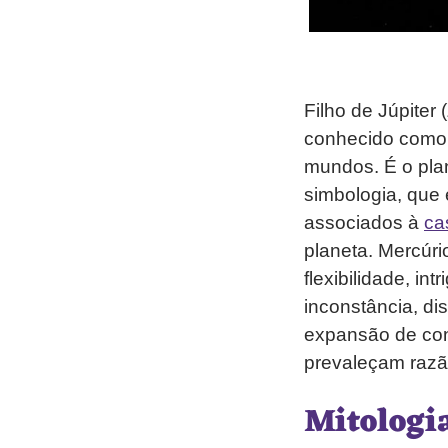
Filho de Júpiter 
conhecido como m
mundos. É o pla
simbologia, que
associados à
ca
planeta. Mercúri
flexibilidade, in
inconstância, di
expansão de con
prevaleçam razão
Mitologi