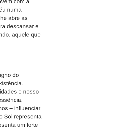
jovem com a
 céu numa
lhe abre as
ara descansar e
undo, aquele que
igno do
istência.
idades e nosso
essência,
s – influenciar
o Sol representa
resenta um forte