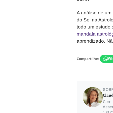
A análise de um 
do Sol na Astrol
todo um estudo 
mandala astroló
aprendizado. Nã
Compartilhe:
Wh
SOB
Claud
Com 5
desen
100 m