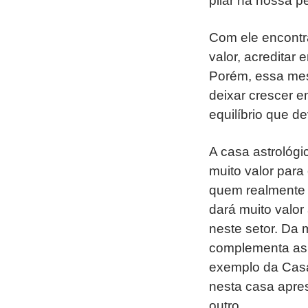
pilar na nossa p
Com ele encontr
valor, acreditar
Porém, essa me
deixar crescer e
equilíbrio que 
A casa astrológi
muito valor para
quem realmente 
dará muito valor
neste setor. Da
complementa as 
exemplo da Casa 
nesta casa apres
outro.