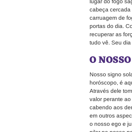
lugar do fogo s
cabeça cercada 
carruagem de fo
portas do dia. C
recuperar as for
tudo vê. Seu di
O NOSSO
Nosso signo sol
horóscopo, é aqu
Através dele to
valor perante ao
cabendo aos dem
em outros aspec
o nosso ego e j