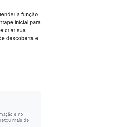
ntender a função
tapé inicial para
 criar sua
 de descoberta e
rmação e no
pretou mais de