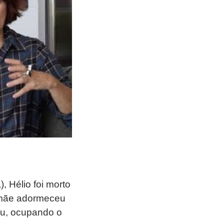
, Hélio foi morto
a mãe adormeceu
éu, ocupando o