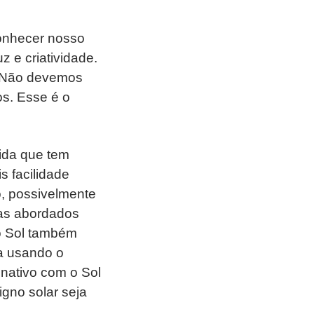
onhecer nosso
 e criatividade.
. Não devemos
os. Esse é o
vida que tem
s facilidade
o, possivelmente
mas abordados
o Sol também
a usando o
 nativo com o Sol
gno solar seja