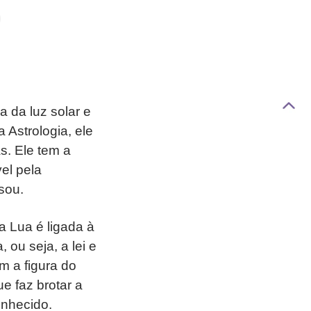
 da luz solar e
a Astrologia, ele
s. Ele tem a
el pela
 sou.
a Lua é ligada à
 ou seja, a lei e
m a figura do
ue faz brotar a
conhecido.