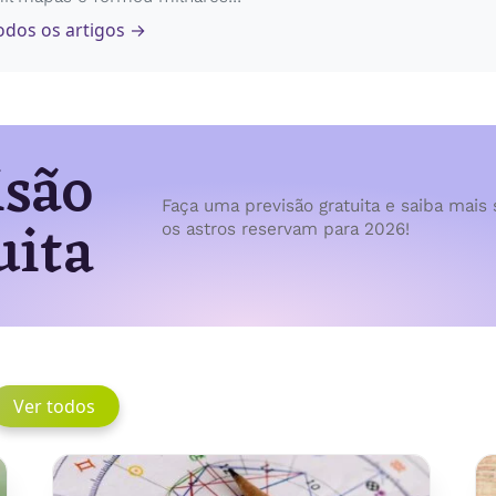
odos os artigos →
isão
Faça uma previsão gratuita e saiba mais 
uita
os astros reservam para 2026!
Ver todos