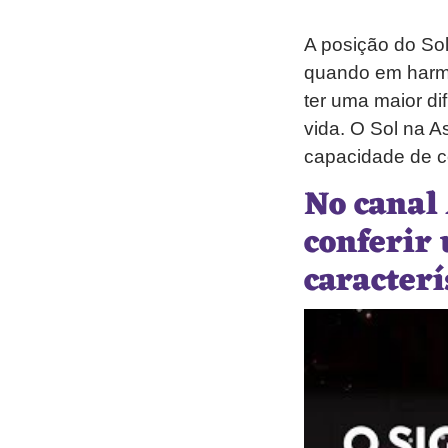
A posição do So
quando em harmo
ter uma maior di
vida. O Sol na A
capacidade de c
No canal
conferir
caracterí