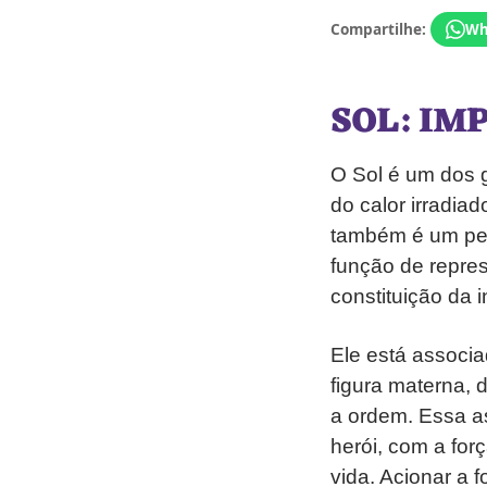
Compartilhe:
Wh
SOL: IM
O Sol é um dos g
do calor irradiad
também é um per
função de repres
constituição da 
Ele está associ
figura materna, d
a ordem. Essa as
herói, com a forç
vida. Acionar a 