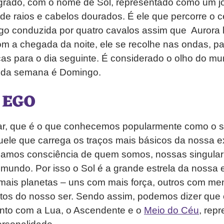
agrado, com o nome de Sol, representado como um 
de raios e cabelos dourados. É ele que percorre o
go conduzida por quatro cavalos assim que Aurora 
om a chegada da noite, ele se recolhe nas ondas, p
ças para o dia seguinte. É considerado o olho do m
a da semana é Domingo.
 EGO
ar, que é o que conhecemos popularmente como o s
ele que carrega os traços mais básicos da nossa ex
mamos consciência de quem somos, nossas singular
 mundo. Por isso o Sol é a grande estrela da nossa 
ais planetas – uns com mais força, outros com meno
tos do nosso ser. Sendo assim, podemos dizer que 
unto com a Lua, o Ascendente e o
Meio do Céu
, rep