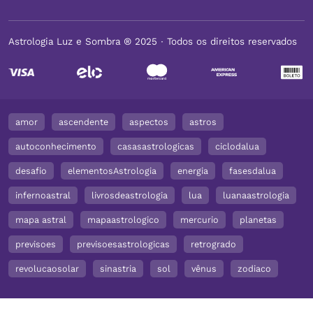
Astrologia Luz e Sombra ® 2025 ∙ Todos os direitos reservados
amor
ascendente
aspectos
astros
autoconhecimento
casasastrologicas
ciclodalua
desafio
elementosAstrologia
energia
fasesdalua
infernoastral
livrosdeastrologia
lua
luanaastrologia
mapa astral
mapaastrologico
mercurio
planetas
previsoes
previsoesastrologicas
retrogrado
revolucaosolar
sinastria
sol
vênus
zodiaco