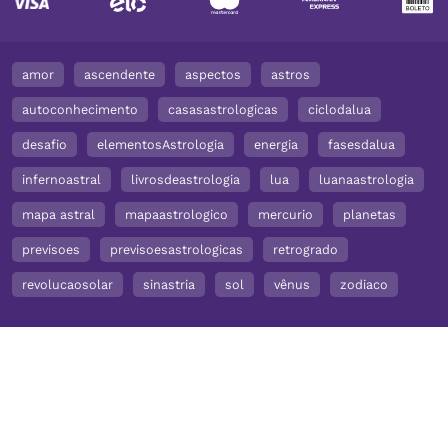
amor
ascendente
aspectos
astros
autoconhecimento
casasastrologicas
ciclodalua
desafio
elementosAstrologia
energia
fasesdalua
infernoastral
livrosdeastrologia
lua
luanaastrologia
mapa astral
mapaastrologico
mercurio
planetas
previsoes
previsoesastrologicas
retrogrado
revolucaosolar
sinastria
sol
vênus
zodiaco